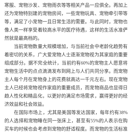
寒服、宠物沙发、宠物雨衣等等相关产品一应俱全。再加上
还为宠物特别建的宠物房间，一些
宠物玩具
、宠物牵引带等
等，满足了小宠物一且日常生活的需要。与此同时，宠物也
像人类一样享受着较高水平的医疗待遇，这样的生活水准俨
然就是最高档的。
当前宠物数量大规模增加，与当前社会中老龄化趋势有
着密切的关系，广大爱宠物人士逐渐宠物视为其家庭的重要
组成部分。据不完全统计，当前约有
60%
的宠物主人愿意将
宠物生活中的点点滴滴发布到网上与人们共同分享。而宠物
主人每个月在宠物身上的花费就高达一千元左右。现在宠物
主人已经将宠物视作家庭的重要成员，而宠物商品也显得日
趋人性化和精品化，以更好的满足市场需求，赢得更好的经
济效益和社会效益。
在国际市场上，尤其是美国等发达国家，每年约有
38%
的人选择和宠物睡在同一张床上，甚至有
55%
的人表示在购
买车的时候也会考虑到宠物的舒适程度。而宠物的生活标准