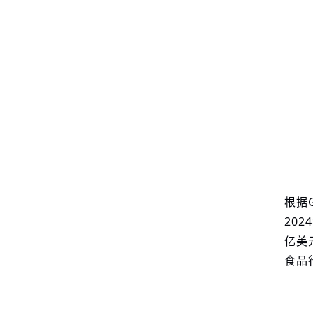
根据
20
亿美
食品