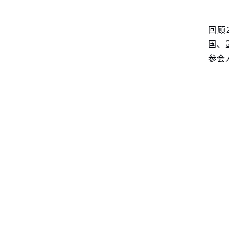
回顾
国、
参会