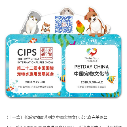
【上一篇】
长城宠物展系列之中国宠物文化节北京完美落幕