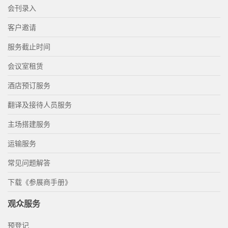
会刊录入
客户邀请
服务截止时间
会议室租赁
酒店预订服务
翻译及接待人员服务
主场搭建服务
运输服务
常见问题解答
下载《参展商手册》
观众服务
预登记