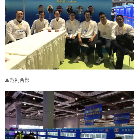
▲裁判合影