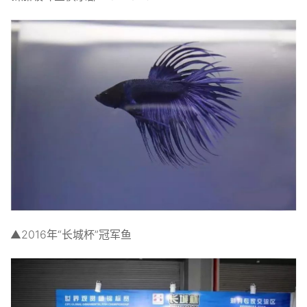
▲2016年“长城杯”冠军鱼