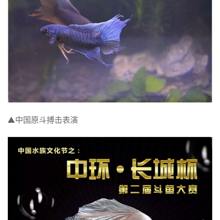
▲中国原斗搏击表演