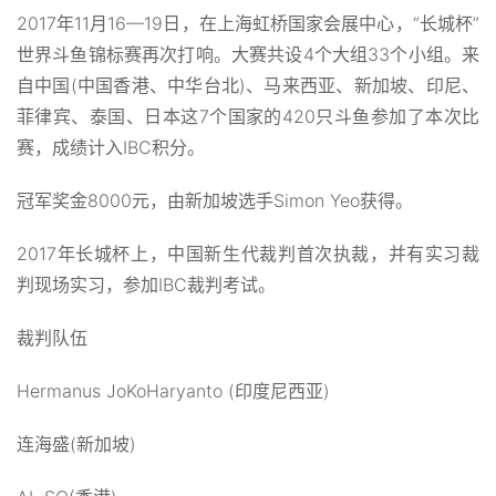
2017年11月16—19日，在上海虹桥国家会展中心，“长城杯”
世界斗鱼锦标赛再次打响。大赛共设4个大组33个小组。来
自中国(中国香港、中华台北)、马来西亚、新加坡、印尼、
菲律宾、泰国、日本这7个国家的420只斗鱼参加了本次比
赛，成绩计入IBC积分。
冠军奖金8000元，由新加坡选手Simon Yeo获得。
2017年长城杯上，中国新生代裁判首次执裁，并有实习裁
判现场实习，参加IBC裁判考试。
裁判队伍
Hermanus JoKoHaryanto (印度尼西亚)
连海盛(新加坡)