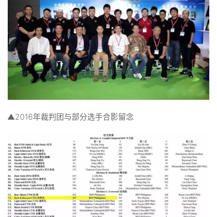
▲2016年裁判团与部分选手合影留念