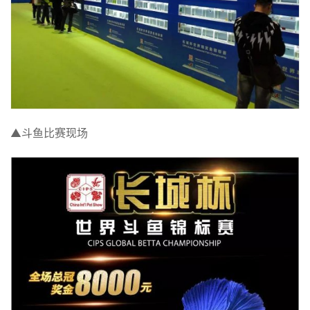
▲斗鱼比赛现场