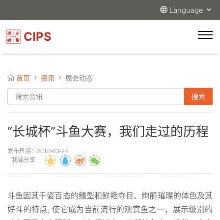
Language
CIPS
首页
资讯
展会动态
“长城杯”斗鱼大赛，我们走过的历程
发布日期：2018-03-27
我要分享
斗鱼因其千姿百态的鳍型和鲜艳夺目、绚丽璀璨的体色及其
好斗的特点, 使它成为当前流行的观赏鱼之一，展示级别的