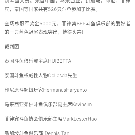
别斗鱼大赛。来自中国，马来西亚，新加坡，印尼，菲律
宾，泰国等国家共有526只斗鱼参加了比赛。
全场总冠军奖金5000元，菲律宾BEP斗鱼俱乐部的爱好者
的一只蓝色冠尾表现突出，博得头筹!
裁判团
泰国斗鱼俱乐部主席HUIBETTA
泰国斗鱼权威性人物Coljesda先生
印尼原斗超级玩家HermanusHaryanto
马来西亚柔佛斗鱼俱乐部副主席Kevinsim
菲律宾斗鱼协会俱乐部主席MarkLesterHao
新加坡斗鱼俱乐部 Dennis Tan