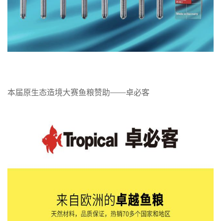
本届原生态造境大赛鱼粮赞助——卓必客