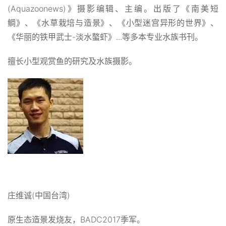
(Aquazoonews)》摄影编辑、主编。出版了《南美短
鲷》、《水草栽培与造景》、《小型迷宫异形的世界》、
《华丽的铁甲武士-淡水螯虾》...等多本专业水族书刊。
擅长小型观赏鱼的研究及水族摄影。
庄维诚(中国台湾)
原生态造景发烧友，BADC2017季军。