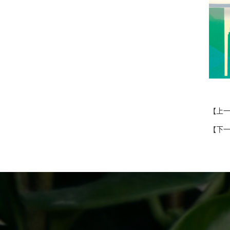
【上
【下