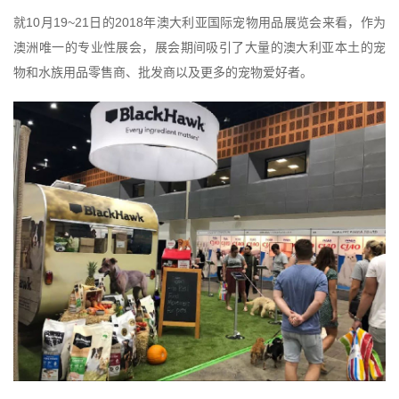
10
19~21
2018
就
月
日的
年澳大利亚国际宠物用品展览会来看，作为
澳洲唯一的专业性展会，展会期间吸引了大量的澳大利亚本土的宠
物和水族用品零售商、批发商以及更多的宠物爱好者。