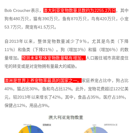
Bob Croucher
2255.2
表示，
澳大利亚宠物数量总数约为
万只
，其中
480
390
870
420
狗有
万只，猫有
万只，鱼有
万只，鸟有
万只，小宠
53.7
41.5
万只，爬宠有
万只。
2013
9
自
年以来，整体宠物数量减少了
％。尤其是鸟类（下降
11
21
3
6
％）和鱼类（下降
％）。狗（增加
％）和猫（增加
％）的数
量增加。
预测未来整体宠物数量略有增加。
人口搬往城市高密度住
宅的转变或是对宠物拥有量最大的威胁。
澳洲是世界上养宠物率最高的国家之一。
家庭养宠占比中，狗占比
40%
30%
12%
122
，猫占比
，鱼和鸟占比
。此外，宠物花费超过
亿美
2013
42%
35%
18%
元，较
年以来增长了
。其中，食品占
，医疗占
，
12%
9%
保健占
，用品占
。