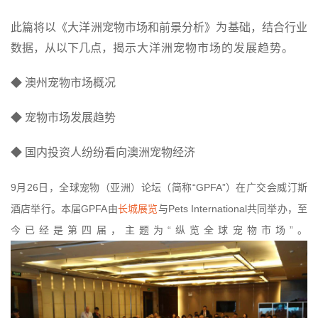
此篇将以《大洋洲宠物市场和前景分析》为基础，结合行业
数据，从以下几点，
揭示大洋洲宠物市场的发展趋势。
◆ 澳州宠物市场概况
◆ 宠物市场发展趋势
◆ 国内投资人纷纷看向澳洲宠物经济
9
26
“GPFA”
月
日，全球宠物（亚洲）论坛（简称
）在广交会威汀斯
GPFA
Pets International
酒店举行。本届
由
长城展览
与
共同举办，至
“
”
今已经是第四届，主题为
纵览全球宠物市场
。