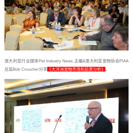
Pet Industry News.
&
PIAA
澳大利亚行业媒体
主编
澳大利亚宠物协会
Bob Croucher
总监
分享
《大洋洲宠物市场和前景分析》
。