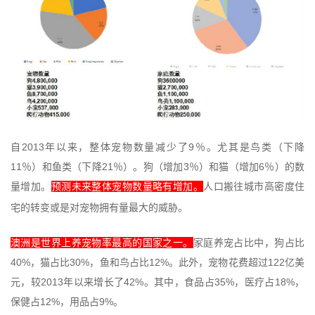
2013
9
自
年以来，整体宠物数量减少了
％。尤其是鸟类（下降
11
21
3
6
％）和鱼类（下降
％）。狗（增加
％）和猫（增加
％）的数
量增加。
预测未来整体宠物数量略有增加。
人口搬往城市高密度住
宅的转变或是对宠物拥有量最大的威胁。
澳洲是世界上养宠物率最高的国家之一。
家庭养宠占比中，狗占比
40%
30%
12%
122
，猫占比
，鱼和鸟占比
。此外，宠物花费超过
亿美
2013
42%
35%
18%
元，较
年以来增长了
。其中，食品占
，医疗占
，
12%
9%
保健占
，用品占
。