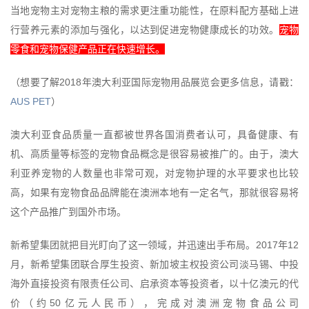
当地宠物主对宠物主粮的需求更注重功能性，在原料配方基础上进
行营养元素的添加与强化，以达到促进宠物健康成长的功效。
宠物
零食和宠物保健产品正在快速增长。
2018
（想要了解
年澳大利亚国际宠物用品展览会更多信息，请戳：
AUS PET
）
澳大利亚食品质量一直都被世界各国消费者认可，具备健康、有
机、高质量等标签的宠物食品概念是很容易被推广的。由于，澳大
利亚养宠物的人数量也非常可观，对宠物护理的水平要求也比较
高，如果有宠物食品品牌能在澳洲本地有一定名气，那就很容易将
这个产品推广到国外市场。
2017
12
新希望集团就把目光盯向了这一领域，并迅速出手布局。
年
月，新希望集团联合厚生投资、新加坡主权投资公司淡马锡、中投
海外直接投资有限责任公司、启承资本等投资者，以十亿澳元的代
50
价（约
亿元人民币），完成对澳洲宠物食品公司