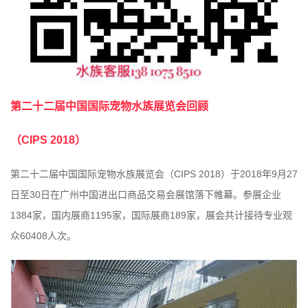
第二十二届中国国际宠物水族展览会回顾
（
CIPS 2018
）
CIPS 2018
2018
9
27
第二十二届中国国际宠物水族展览会（
）于
年
月
30
日至
日在广州中国进出口商品交易会展馆落下帷幕。参展企业
1384
1195
189
家，国内展商
家，国际展商
家，展会共计接待专业观
60408
众
人次。