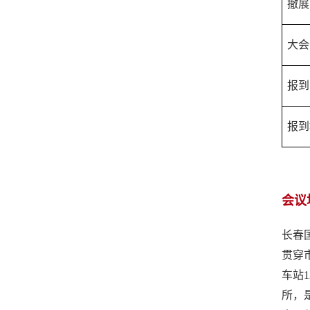
撤展
大会
报到
报到
会议
长春
贯穿
车站
所，