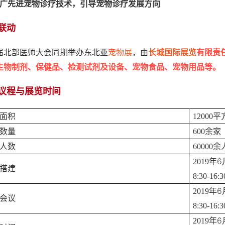
广先进宠物诊疗技术，引导宠物诊疗发展方向
联动
届北部医师大会同期举办东北亚
宠物展
，由
长城国际展览
有限责
生物制剂、保健品、检测试剂及设备、宠物食品、宠物用品等。
议程与展览时间
面积
12000
平
数量
600
余家
人数
60000
余
6
2019
年
搭建
8:30-16:3
6
2019
年
会议
8:30-16:3
6
2019
年