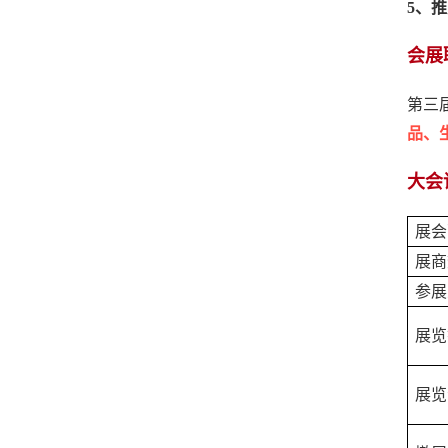
5
、推
会展
第三
品、
大会
展会
展商
参展
展览
展览