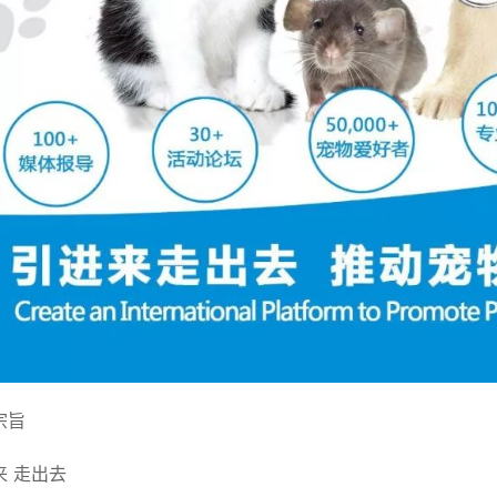
宗旨
来 走出去