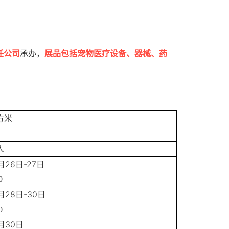
任公司
承办，
展品包括宠物医疗设备、器械、药
方米
人
26
-27
月
日
日
0
28
-30
月
日
日
0
30
月
日