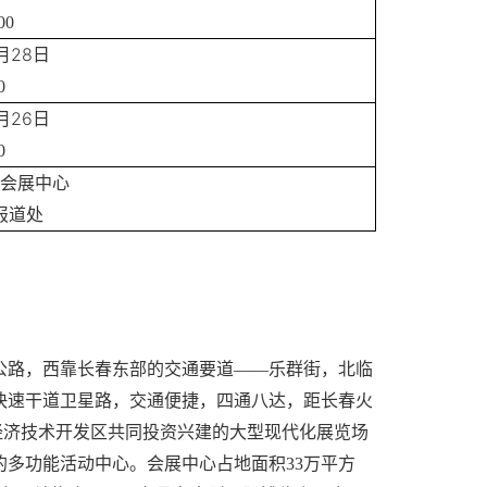
00
28
月
日
0
26
月
日
0
会展中心
报道处
公路，西靠长春东部的交通要道——乐群街，北临
快速干道卫星路，交通便捷，四通八达，距长春火
春经济技术开发区共同投资兴建的大型现代化展览场
多功能活动中心。会展中心占地面积33万平方