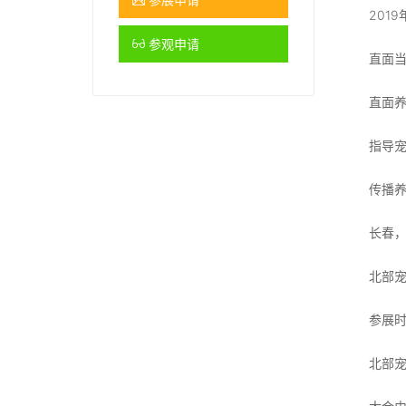
201
参观申请
直面
直面
指导
传播
长春，
北部
参展时
北部