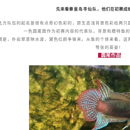
先来看
秦皇岛寻仙队，
他们在初赛成
北方队伍的起名是很有点奇幻色彩的，原生态浅背景色彩给两只
一色圆尾图作为初赛内容的代表队，背景和模特鱼
谓是，朴岩翠意映水波，黛色红颜争锋来。从鱼的个体来看，这
弩张的英姿！
圆尾作品