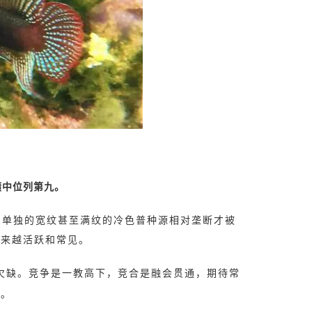
绩中位列第九。
，单独的宽纹甚至满纹的冷色普种源相对垄断才被
越来越活跃和常见。
欠缺。竞争是一教高下，竞合是融会贯通，期待常
现。