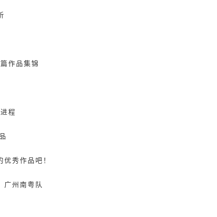
析
一篇作品集锦
赛进程
品
的优秀作品吧！
、广州南粤队