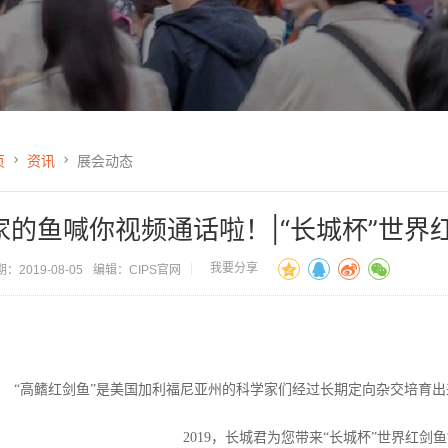
页
资讯
展会动态
家的鱼喊你视频通话啦！|“长城杯”世界
我要分享
：2019-08-05
编辑：CIPS官网
“高鳍红剑鱼”是美国加利福尼亚州的科学家们经过长期定向杂交培育
2019，长城君为您带来“长城杯”世界红剑