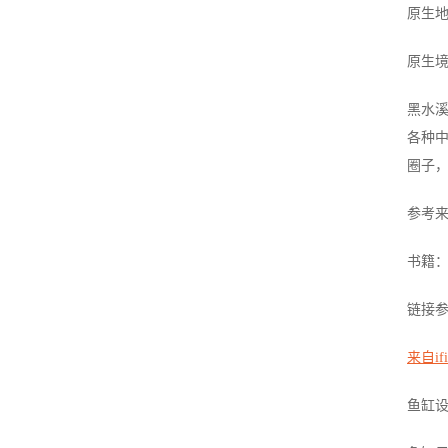
原生
原生
黑水
各种中
圈子
参考
书籍
链接
来自i
鱼缸