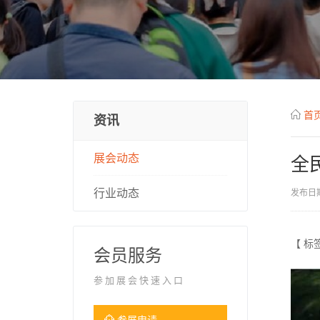
首
资讯
展会动态
全
行业动态
发布日期
【 标
会员服务
参加展会快速入口
参展申请