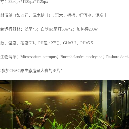
：2250px*1125px*1125px
材清单（如沙石、沉木枯叶）: 沉木，栖根，细河沙，泥炭土
统运行器材：滤筒*3；自制led筒灯50w*2；加热棒200w
：温度、硬度GH、PH值 : 27℃；GH=3.2；PH=5.5
清单：Microsorium pteropus；Bucephalandra motleyana；Rasbora dorsioce
8年参加CBAC原生态造景大赛的图片：