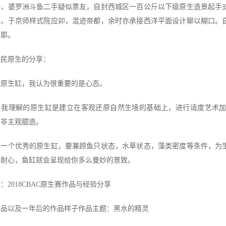
脸，婆罗洲斗鱼二手疑似票友，自封西城区一百公斤以下级原生造景起手
式，于京师样式院应卯，混迹帝都，余时亦承接西洋平面设计聊以糊口。
乐耶。
全民原生的分享：
个原生缸，我认为很重要的是心态。
。我理解的原生缸是建立在客观还原自然生境的基础上，进行适度艺术
而非主观臆造。
。一个优秀的原生缸，要兼顾鱼只状态，水草状态，藻类密度等条件，为
的耐心，鱼缸就会呈现给你多么曼妙的景致。
：2018CBAC原生赛作品与经验分享
作品以及一年后的作品样子
作品主题：黑水的精灵