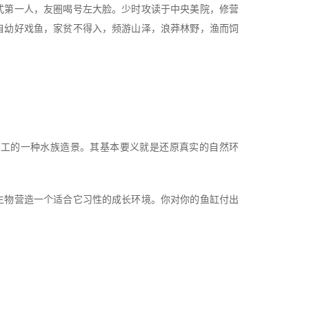
式第一人，友圈喝号左大脸。少时攻读于中央美院，修营
自幼好戏鱼，家贫不得入，频游山泽，浪莽林野，渔而饲
加工的一种水族造景。其基本要义就是还原真实的自然环
生物营造一个适合它习性的成长环境。你对你的鱼缸付出