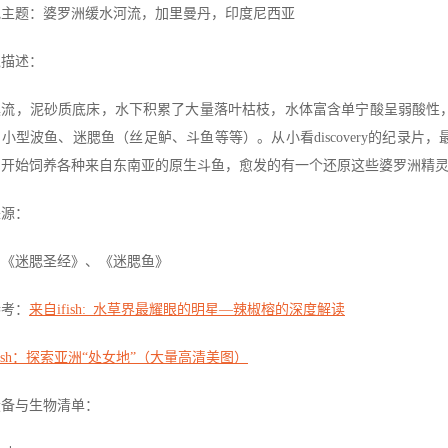
地主题：婆罗洲缓水河流，加里曼丹，印度尼西亚
境描述：
溪流，泥砂质底床，水下积累了大量落叶枯枝，水体富含单宁酸呈弱酸性
小型波鱼、迷腮鱼（丝足鲈、斗鱼等等）。从小看discovery的纪录
，开始饲养各种来自东南亚的原生斗鱼，愈发的有一个还原这些婆罗洲精
来源：
：《迷腮圣经》、《迷腮鱼》
参考：
来自ifish: 水草界最耀眼的明星—辣椒榕的深度解读
fish：探索亚洲“处女地”（大量高清美图）
设备与生物清单：