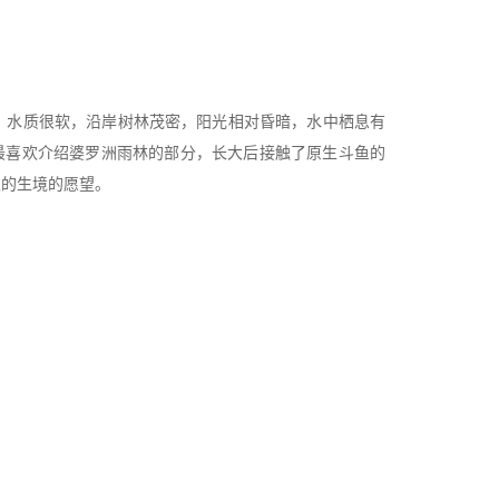
，水质很软，沿岸树林茂密，阳光相对昏暗，水中栖息有
片，最喜欢介绍婆罗洲雨林的部分，长大后接触了原生斗鱼的
灵的生境的愿望。