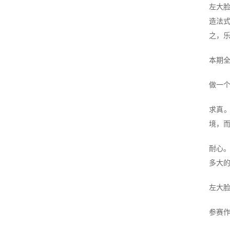
左大
造法
之，
本期
做一
求真
境，
耐心
多大
左大脸
参赛