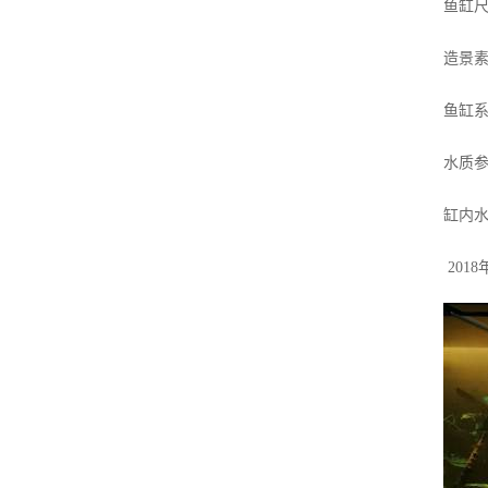
鱼缸尺寸
造景素
鱼缸系
水质参数
缸内水生物
201