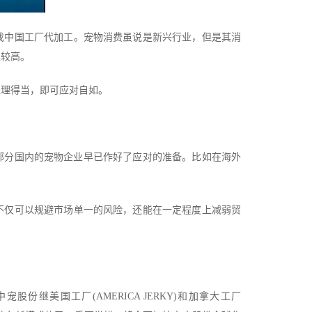
找中国工厂代加工。宠物消费虽说是新兴行业，但是其消
性较高。
处理得当，即可应对自如。
，部分国内的宠物企业早已作好了应对的准备。比如在海外
不仅可以规避市场单一的风险，还能在一定程度上减弱贸
份继美国工厂(AMERICA JERKY)和加拿大工厂