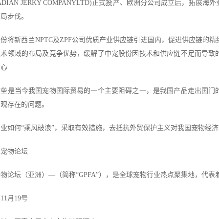
NADIAN JERKY COMPANYLTD)正式投产、欧洲分公司成立后
布局步伐。
份将新西兰NPTC及ZPF公司优质产业供应链引进国内，促进供应链的
技术领域的布局及竞争优势，缓解了中宠股份因技术和供应链不足而导致
信心
壁垒是当今我国宠物国际贸易的一个主要阻碍之一，是我国产品走出国门
客观存在的问题。
业如何“乘风破浪”，采取有效措施，去抵抗外贸保护主义对我国宠物经
级宠物论坛
物论坛（亚洲）—（简称“GPFA”），是全球宠物行业热点聚集地，代
年11月19号