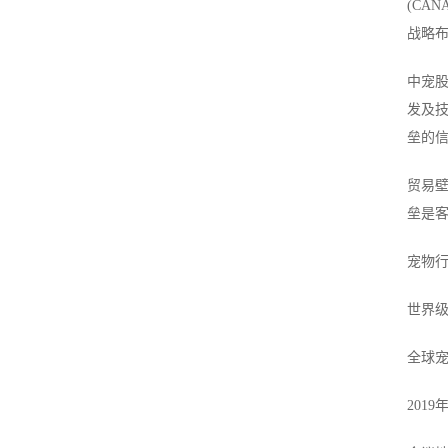
(CA
战略
中宠股
发及
垒的
贸易
垒是
宠物行
世界
全球宠
2019