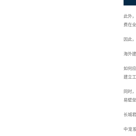
此外
费在
因此
海外建
如何
建立
同时
易壁
长城
中宠股