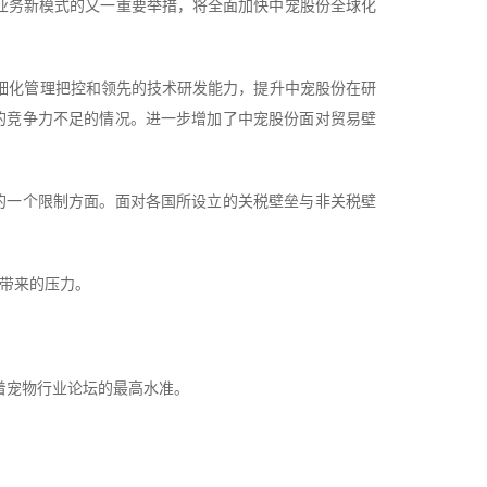
，拓展海外业务新模式的又一重要举措，将全面加快中宠股份全球化
精细化管理把控和领先的技术研发能力，提升中宠股份在研
的竞争力不足的情况。进一步增加了中宠股份面对贸易壁
的一个限制方面。面对各国所设立的关税壁垒与非关税壁
济带来的压力。
表着宠物行业论坛的最高水准。