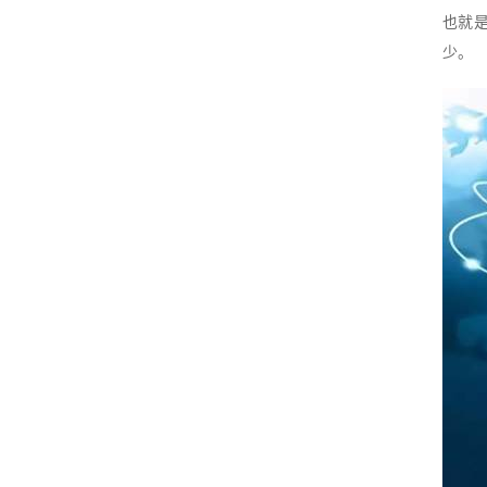
也就
少。