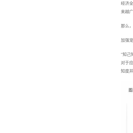
经济
来越
那么
加强
“知
对于
知度