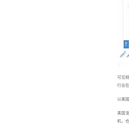
可见
行业
以美
美国宠
机，也