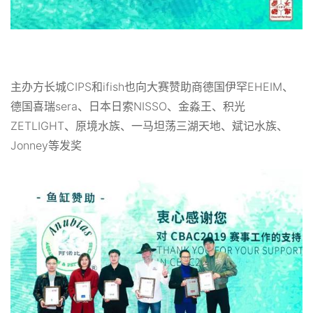
主办方长城CIPS和ifish也向大赛赞助商德国伊罕EHEIM、
德国喜瑞sera、日本日索NISSO、金淼王、积光
ZETLIGHT、原境水族、一马坦荡三湖天地、斌记水族、
Jonney等发奖