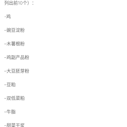
列出前10个）：
-鸡
–豌豆淀粉
–木薯根粉
–鸡副产品粉
–大豆胚芽粉
–豆粕
–双低菜粕
–牛脂
–甜菜干浆