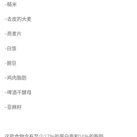
–糙米
–去皮的大麦
–燕麦片
-白饭
-豌豆
–鸡肉脂肪
–啤酒干酵母
–亚麻籽
这款食物含有至少27％的蛋白质和14％的脂肪。