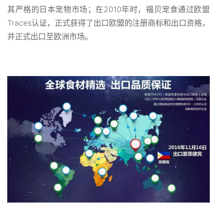
其严格的日本宠物市场；在2010年时，福贝宠食通过欧盟
Traces认证，正式获得了出口欧盟的注册商标和出口资格，
并正式出口至欧洲市场。