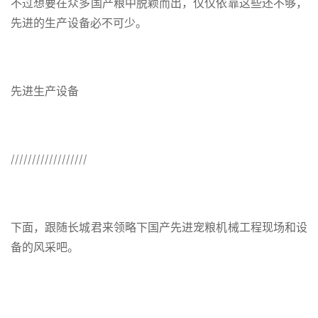
不过想要在众多国产粮中脱颖而出，仅仅依靠这些还不够，
先进的生产设备必不可少。
先进生产设备
//////////////////
下面，跟随长城君来领略下国产先进宠粮机械工程现场和设
备的风采吧。