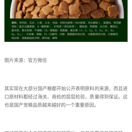
图片来源：官方微信
其实现在大部分国产粮都开始公开表明原料的来源，而且进
口原材料都经过海关、商检的层层检验，质量得到保证。这
也是国产宠粮品质越来越好的一个重要原因。