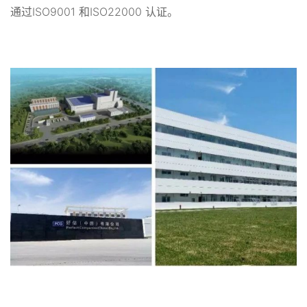
通过ISO9001 和ISO22000 认证。