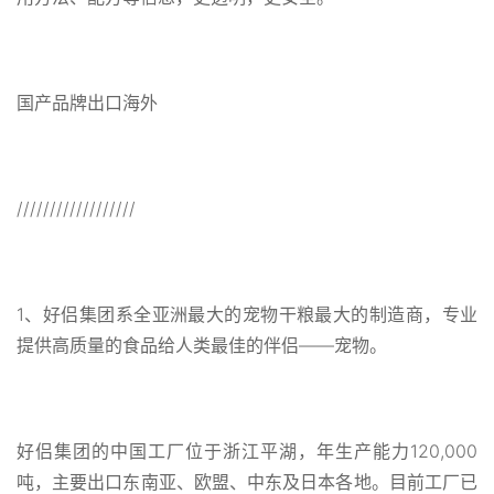
国产品牌出口海外
//////////////////
1、好侣集团系全亚洲最大的宠物干粮最大的制造商，专业
提供高质量的食品给人类最佳的伴侣——宠物。
好侣集团的中国工厂位于浙江平湖，年生产能力120,000
吨，主要出口东南亚、欧盟、中东及日本各地。目前工厂已