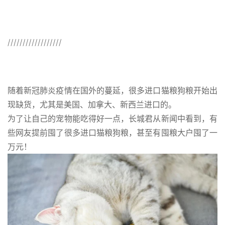
//////////////////
随着新冠肺炎疫情在国外的蔓延，很多进口猫粮狗粮开始出
现缺货，尤其是美国、加拿大、新西兰进口的。
为了让自己的宠物能吃得好一点，长城君从新闻中看到，有
些网友提前囤了很多进口猫粮狗粮，甚至有囤粮大户囤了一
万元！