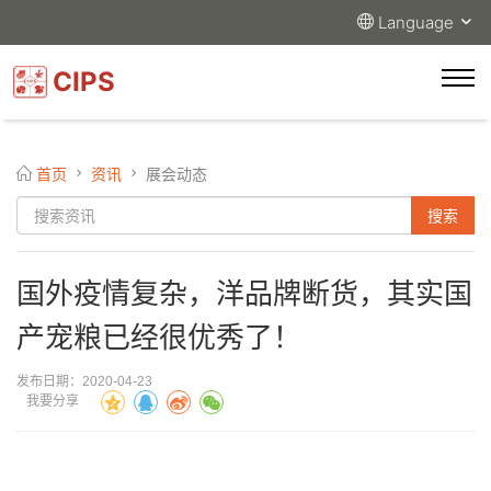
Language
CIPS
首页
资讯
展会动态
国外疫情复杂，洋品牌断货，其实国
产宠粮已经很优秀了！
发布日期：2020-04-23
我要分享