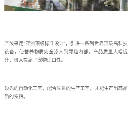
产线采用“亚洲顶级标准设计”，引进一系列世界顶级高科技
设备，使营养物质完全渗入到颗粒内部，产品质量大幅提
升，极大提高了宠物适口性。
领先的自动化工艺，配合先进的生产工艺，才能生产出高品
质的宠粮。