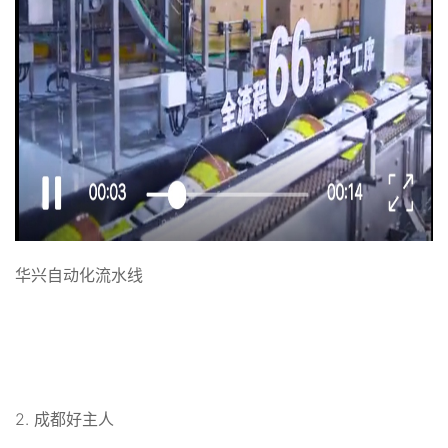
华兴自动化流水线
2. 成都好主人