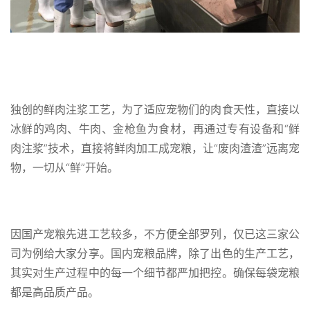
独创的鲜肉注浆工艺，为了适应宠物们的肉食天性，直接以
冰鲜的鸡肉、牛肉、金枪鱼为食材，再通过专有设备和“鲜
肉注浆”技术，直接将鲜肉加工成宠粮，让“废肉渣渣”远离宠
物，一切从“鲜”开始。
因国产宠粮先进工艺较多，不方便全部罗列，仅已这三家公
司为例给大家分享。国内宠粮品牌，除了出色的生产工艺，
其实对生产过程中的每一个细节都严加把控。确保每袋宠粮
都是高品质产品。