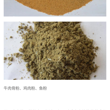
牛肉骨粉、鸡肉粉、鱼粉