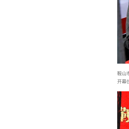
鞍山
开幕