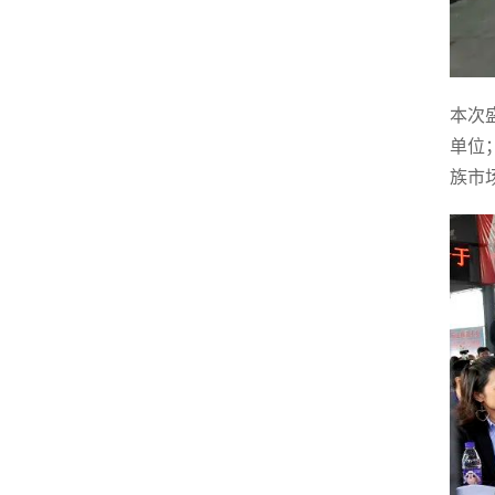
本次
单位
族市