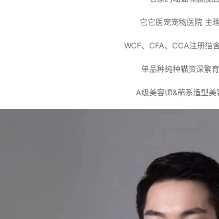
它它医宠宠物医院 主
WCF、CFA、CCA注册猫
单品种纯种猫资深繁
A级美容师&萌系造型美