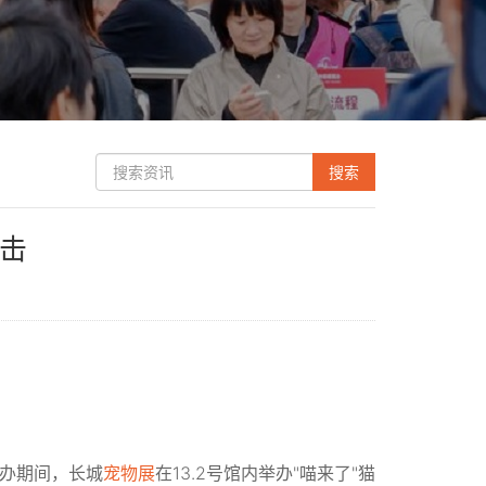
直击
）举办期间，长城
宠物展
在13.2号馆内举办"喵来了"猫