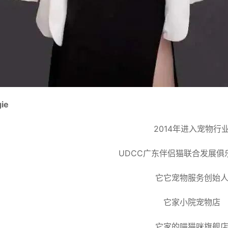
ie
2014年进入宠物行
UDCC广东伴侣猫联合发展俱
它它宠物服务创始
它家小院宠物店
它家的喵猫咪旗舰