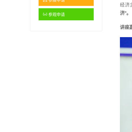
经济
济"。
参观申请
讲座