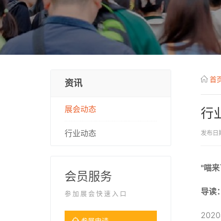
首
资讯
展会动态
行
行业动态
发布日期
"喵来
会员服务
导读
参加展会快速入口
202
参展申请