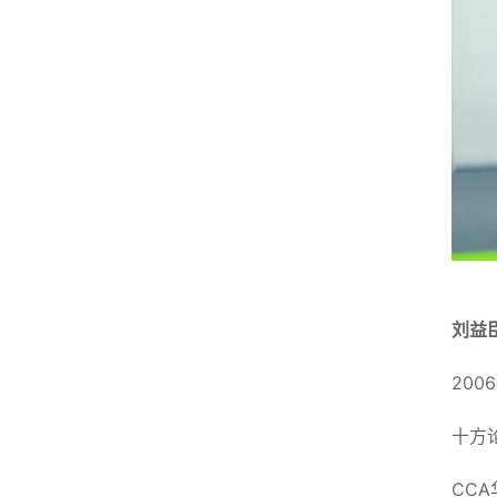
刘益
20
十方
CC