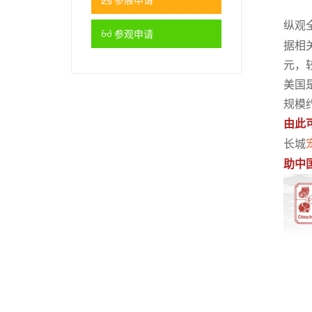
纵观
参观申请
据相
元，较
美国
规模
由此
长城
助中