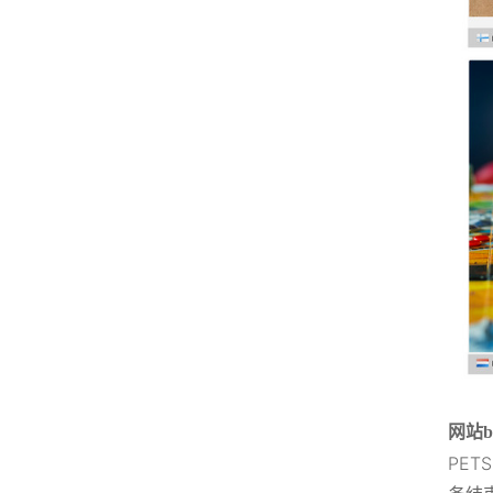
网站b
PET