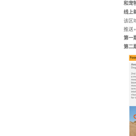
和宠
线上
该区
推送+
第一期
第二期