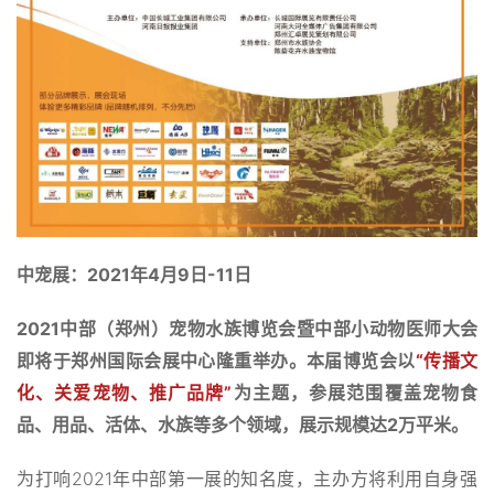
2021
4
9
-11
中宠展：
年
月
日
日
2021
中部（郑州）宠物水族博览会暨中部小动物医师大会
“
即将于郑州国际会展中心隆重举办。本届博览会以
传播文
”
化、关爱宠物、推广品牌
为主题，参展范围覆盖宠物食
2
品、用品、活体、水族等多个领域，展示规模达
万平米。
2021
为打响
年中部第一展的知名度，主办方将利用自身强