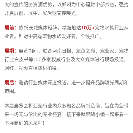
大的宣传服务资源优势，以郑州为中心辐射中部六省，强势
开启展前、展中、展后期宣传曝光。
10
+
展前：
依托长城媒体矩阵，精准触达
万
宠物水族行业从
业者。针对中高端宠物水族爱好者，全线推广。
展期：
展览期间，联合河南日报、龙鱼之巅、宠业家、宠物
100
行业白皮书等
多家权威行业及大众媒体进行现场报道，
网红、视频直播随机拍摄。
展后：
邀请行业媒体深度报道，进一步提升品牌曝光周期和
范围。
本届展览会将汇聚行业内众多知名品牌制造商，旨在为您带
来一场无与伦比的宠业盛宴！接下来就跟随小编一起来看一
下展商们的风采吧！