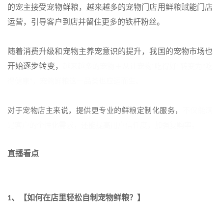
的宠主接受宠物鲜粮，越来越多的宠物门店用鲜粮赋能门店
运营，引导客户到店并留住更多的铁杆粉丝。
随着消费升级和宠物主养宠意识的提升，我国的宠物市场也
开始逐步转变，
越来越多的宠物主从让宠物
吃得好
转变为
吃
“
”
“
得健康
，宠物鲜粮这一品类也应运而生。
”
对于宠物店主来说，提供更专业的鲜粮定制化服务，
不仅能满
足客户的个性化需求，还能提高用户信任度，加强复购率。
直播看点
、【如何在店里轻松自制宠物鲜粮？】
1