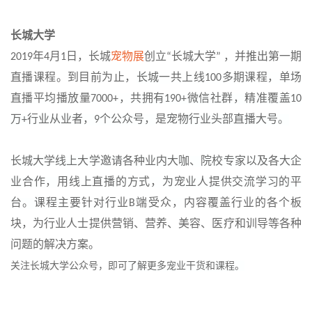
长城大学
年
月
日，长城
宠物展
创立
长城大学
，并推出第一期
2019
4
1
“
”
直播课程。到目前为止，
长城
一共上线
多期课程，单场
100
直播平均播放量
，
共拥有
微信社群，精准覆盖
7000+
190+
10
万
行业从业者，
个公众号，
是
宠物行业头部直播大号。
+
9
长城大学线上大学邀请各种业内大咖、院校专家以及各大企
业合作，
用线上直播的方式，
为宠业人提供交流学习的平
台。课程
主要针对行业
端受众，
内容覆盖行业的各个板
B
块，为行业人士提供营销、营养、美容、医疗和训导等各种
问题的解决方案。
关注长城大学公众号，即可
了解更多宠业干货和课程
。