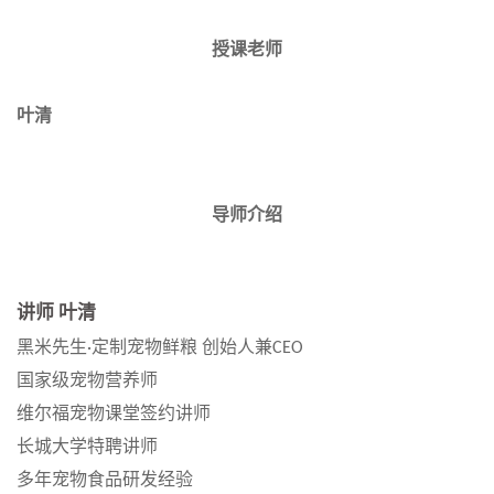
授课老师
叶清
导师介绍
讲师
叶清
黑米先生
定制宠物鲜粮
创始人兼
·
CEO
国家级宠物营养师
维尔福宠物课堂签约讲师
长城大学特聘讲师
多年宠物食品研发经验