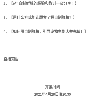
、【
年自制鲜粮的经验和教训干货分享！】
2
6
、【用什么方式能让顾客了解自制鲜粮？】
3
、【如何用自制鲜粮，引导宠物主到店并充值！】
4
直播预告
开课时间
年
月
日晚
2021
4
28
20:30