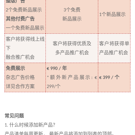
整版广告
个免费新品展示
个免费
2
3
个新品展示
1
其他付费广告
新品展示
一个免费新品展示
客户将获得线上线
客户将获得优质及
客户将获得单
下
多
产品推广机会
产品推广机会
融合推广机会
年
免费展示
€ 990 /
额外新产品展示
个
杂志广告价格
*
: €
€ 399 /
个
详见
合作方案
299/
常见问题
什么时候添加新产品？
1.
产品清单每周更新，
最新产品将添加到列表的顶部。