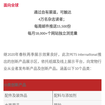
面向全球
通过自有渠道，可触达
万名杂志读者；
4
每周邮件推送
份
15,500
每月
个网站独立浏览量
18,000+
继
年春秋两季展示效果良好，此次
推
2020
PETS international
出的创新产品展示区，依托纸媒及线上展示平台，向宠物行
业从业者发布新产品及创新产品。涵盖以下
个品类：
10
类创新产品
10
配件及装饰品
配料与添加剂