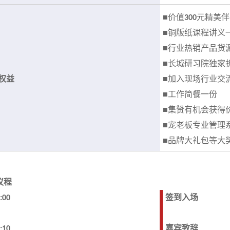
价值
■
300
元精美伴
铜版纸课程讲义
■
行业热销产品货
■
长城研习院独家
■
加入现场行业交
权益
■
工作简餐一份
■
集赞有机会获得
■
宠老板专业管理
■
品牌大礼包等大
■
议程
:00
签到入场
:10
嘉宾致辞