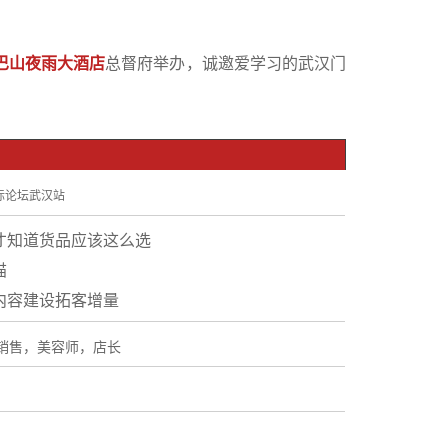
巴山夜雨大酒店
总督府举办，诚邀爱学习的武汉门
际论坛武汉站
才知道货品应该这么选
猫
内容建设拓客增量
销售，美容师，店长
7:00
夜雨大酒店总督府