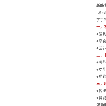
靳峰
课 程
学了
一，
猫
●
零
●
营
●
二，
哪
●
功
●
猫
●
三，
传
●
智
●
张莉