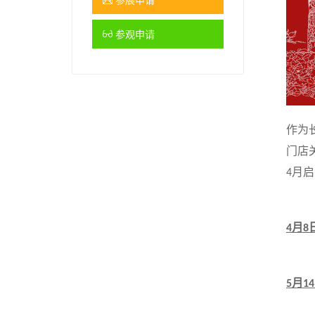
参观申请
作为
门店
月启
4
月
4
8
月
5
14