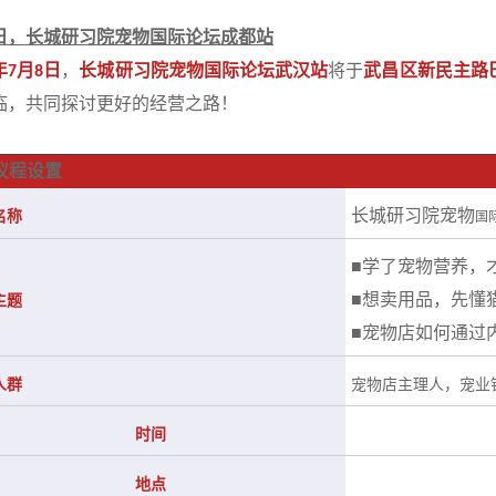
日，长城研习院宠物国际论坛成都站
年
月
日
，
长城研习院宠物国际论坛武汉站
将于
武昌区新民主路
7
8
临，共同探讨更好的经营之路！
议程设置
长城研习院宠物
名称
国
学了宠物营养，
■
想卖用品，先懂
■
主题
宠物店如何通过
■
人群
宠物店主理人，宠业
年
月
日
时间
2021
7
8
9:00—1
地点
武昌区新民主路巴山