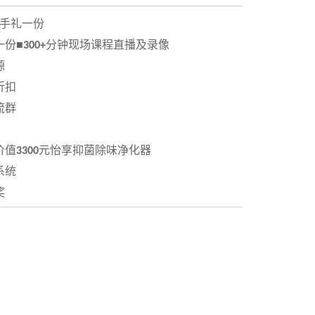
手礼一份
一份
■
300+
分钟现场课程直播及录像
源
折扣
流群
价值
3300
元怡享抑菌除味净化器
系统
奖