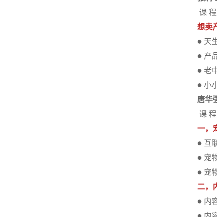
课 程
想卖
天
●
产
●
老
●
小
●
唐华
课 程
一，
互
●
宠
●
宠
●
二，
内
●
内
●