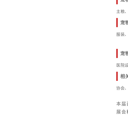
主粮
宠
服装
宠
医院
相
协会
本届
展会