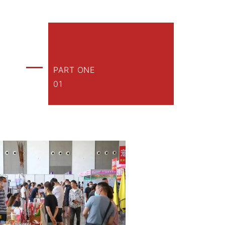
PART ONE
01