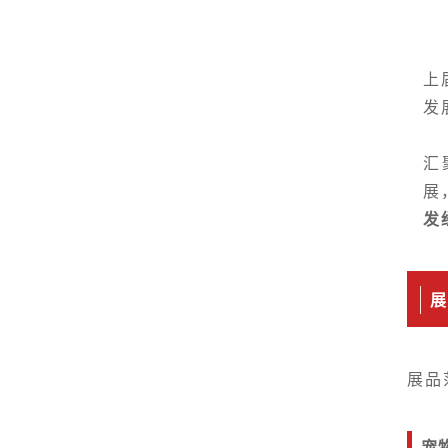
上
发
汇
展
发
展
展品
宠