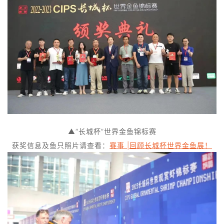
▲“长城杯”世界金鱼锦标赛
获奖信息及鱼只照片请查看：
赛事 |回顾长城杯世界金鱼展！