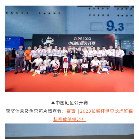
▲中国魟鱼公开赛
获奖信息及鱼只照片请查看：
赛事 |2023长城杯世界龙虎魟锦
标赛成绩揭晓！