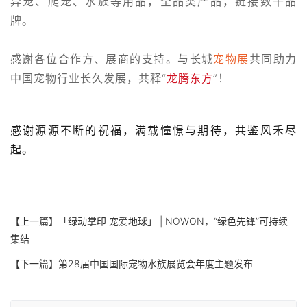
异宠、爬宠、水族等用品，全品类产品，链接数千品
牌。
感谢各位合作方、展商的支持。与长城
宠物展
共同助力
中国宠物行业长久发展，共释“
龙腾东方
”！
感谢源源不断的祝福，满载憧憬与期待，共鉴风禾尽
起。
【上一篇】
「绿动掌印 宠爱地球」 | NOWON，“绿色先锋”可持续
集结
【下一篇】
第28届中国国际宠物水族展览会年度主题发布