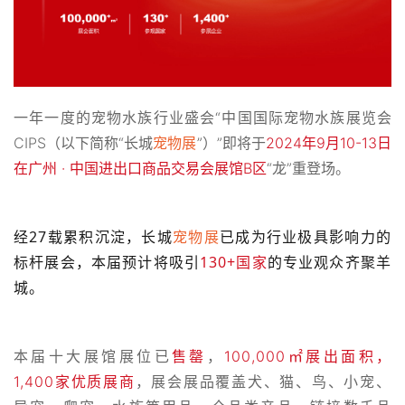
一年一度的宠物水族行业盛会“中国国际宠物水族展览会
CIPS（以下简称“长城
宠物展
”）”即将于
2024年9月10-13日
在广州 · 中国进出口商品交易会展馆B区
“龙”重登场。
经27载累积沉淀，长城
宠物展
已成为行业极具影响力的
标杆展会，本届预计将吸引
130+国家
的专业观众齐聚羊
城。
本届十大展馆展位已
售罄
，
100,000㎡展出面积，
1,400家优质展商
，展会展品覆盖犬、猫、鸟、小宠、