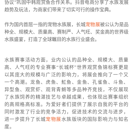
协议”巩固中韩观赏鱼合作关系。抖音电商分享了水族发展
趋势及玩法，为商家们带来了切实可行的操作宝典。
作为国内首屈一指的宠物水族展，长城
宠物展
被公认为是品
种全、规模大、质量高、赛制严、人气旺、奖金高的世界级
水族盛宴，打造了全球瞩目的水族行业盛会。
水族赛事活动方面，业内公认的品种全、规模大、质量
高、人气旺的专业赛事“长城杯”世界观赏鱼锦标赛更是
以其庞大的规模与广泛的影响力，将展会推向了一个又
一个高潮。龙鱼、虎鱼、魟鱼、金鱼、孔雀鱼、斗鱼、
异型鱼、观赏虾、观背青鳉等多品种齐竞技，不仅展现
了水族饲养的精湛技艺与卓越成果，也体现出赛事组织
的高规格高标准。为爱好者们提供了展示自我的平台的
同时激发了行业的竞争活力，促进技术的交流与进步，
进一步提升了长城
宠物展
水族版块的国际影响力与知名
度。