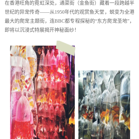
在香港旺角的霓虹深处，通菜街（金鱼街）藏着一段跨越半
世纪的异宠传奇——从1950年代的观赏鱼天堂，蜕变为全港
最大的爬宠主题街，连BBC都专程探秘的“东方爬宠圣地”，
即将以沉浸式特展揭开神秘面纱！