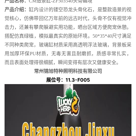
产品名称：
CM造景缸-ZF503540头骨幽境
产品介绍：
缸内设计的镂空恐龙头骨化石，是整款造景的视
觉核心，仿佛带回亿万年前的远古时代，头骨不仅有视觉冲
击力，还兼有攀爬躲避实用功能，晒台区域方便爬宠休憩。
搭配仿真绿植，模拟最真实的原始环境。50*35*40尺寸满足
不同种类爬宠，玻璃缸材质采用高透明浮法玻璃，背景板采
用加厚环保PU材质，无毒无害且耐磨抓，质感非常扎实，
而且表面处理得很细腻，瞬间变得有层次又健康安全。
常州锦旭特种照明科技有限公司
展位号：11.3-F005