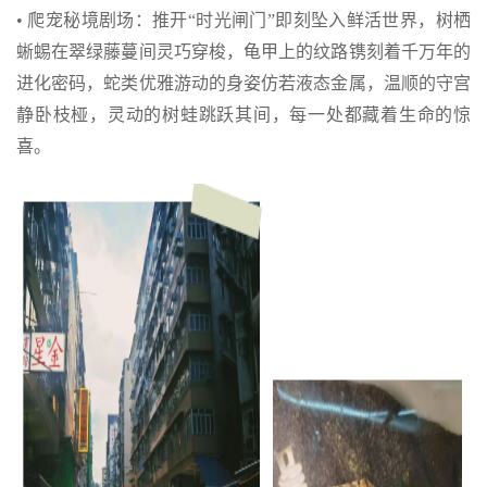
• 爬宠秘境剧场：推开“时光闸门”即刻坠入鲜活世界，树栖
蜥蜴在翠绿藤蔓间灵巧穿梭，龟甲上的纹路镌刻着千万年的
进化密码，蛇类优雅游动的身姿仿若液态金属，温顺的守宫
静卧枝桠，灵动的树蛙跳跃其间，每一处都藏着生命的惊
喜。