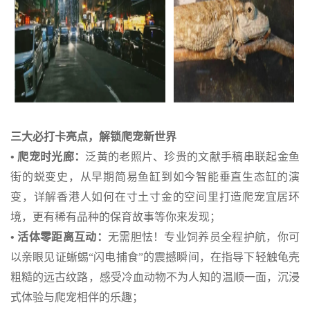
三大必打卡亮点，解锁爬宠新世界
• 爬宠时光廊：
泛黄的老照片、珍贵的文献手稿串联起金鱼
街的蜕变史，从早期简易鱼缸到如今智能垂直生态缸的演
变，详解香港人如何在寸土寸金的空间里打造爬宠宜居环
境，更有稀有品种的保育故事等你来发现；
• 活体零距离互动：
无需胆怯！专业饲养员全程护航，你可
以亲眼见证蜥蜴“闪电捕食”的震撼瞬间，在指导下轻触龟壳
粗糙的远古纹路，感受冷血动物不为人知的温顺一面，沉浸
式体验与爬宠相伴的乐趣；