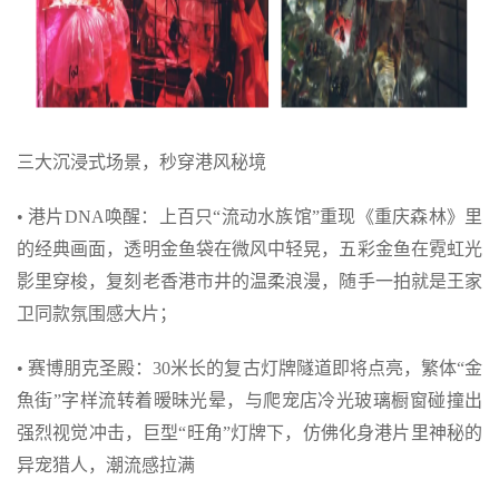
三大沉浸式场景，秒穿港风秘境
• 港片DNA唤醒：上百只“流动水族馆”重现《重庆森林》里
的经典画面，透明金鱼袋在微风中轻晃，五彩金鱼在霓虹光
影里穿梭，复刻老香港市井的温柔浪漫，随手一拍就是王家
卫同款氛围感大片；
• 赛博朋克圣殿：30米长的复古灯牌隧道即将点亮，繁体“金
魚街”字样流转着暧昧光晕，与爬宠店冷光玻璃橱窗碰撞出
强烈视觉冲击，巨型“旺角”灯牌下，仿佛化身港片里神秘的
异宠猎人，潮流感拉满