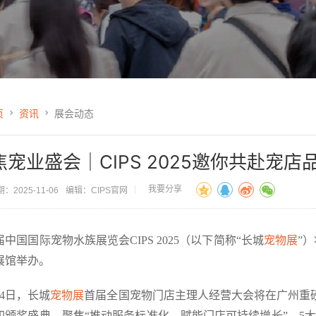
页
资讯
展会动态
焦宠业盛会｜CIPS 2025邀你共赴宠
我要分享
：2025-11-06
编辑：CIPS官网
届中国国际宠物水族展览会CIPS 2025（以下简称“长城
宠物展
”）
展馆举办。
14日，长城
宠物展
首届全国宠物门店主理人经营大会将在广州重
印颁奖盛典，聚焦“推动服务标准化，赋能门店可持续增长”，5大