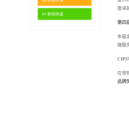
度卓
参观申请
第四
本届
端服
CIP
在宠
品牌