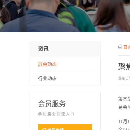
首
资讯
展会动态
聚
行业动态
发布日期
第29
会员服务
易会
参加展会快速入口
11月
参展申请
金爪