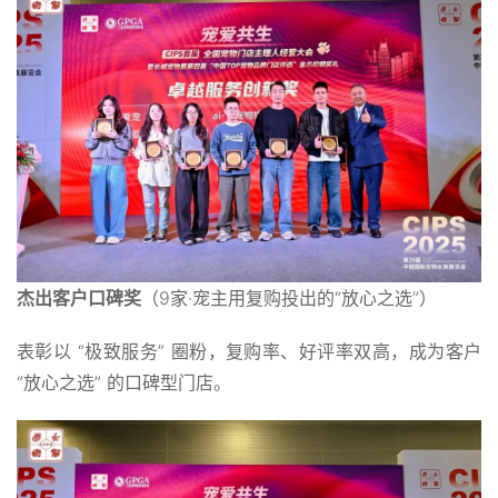
杰出客户口碑奖
（9家·宠主用复购投出的“放心之选”）
表彰以 “极致服务” 圈粉，复购率、好评率双高，成为客户
“放心之选” 的口碑型门店。