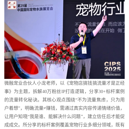
微融宠业合伙人小龙老师，以《宠物店搞钱搞流量才是正经
事》为主题，拆解40万粉丝IP打造逻辑，分享30+标杆案例
的流量转化秘诀。其核心观点围绕“不为流量焦虑，只为用
户着想”，明确流量≠赚钱，需通过真实内容传递情绪价值，
让用户知晓“我是谁、能解决什么问题”，建立信任后才能促
成成交。所分享的标杆案例覆盖宠物行业多细分领域，既有