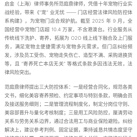
启金（上海）律师事务所范庭鼎律师，凭借十年宠物行业实
战经验，带来《“宠” 业无忧 —— 门店经营法律风险防控体
系构建》，为宠物门店合规护航。截至 2025 年 9 月，全
国经营中宠物门店超 10.4 万家，不含港澳台。行业服务从
传统线下洗护、寄养，拓展为 O2O 线上线下融合及上门服
务，满足宠物主便捷需求与宠物多元需求。但门店纠纷频
发，涉及员工受伤、宠物走失伤亡、造型不满、采购退换货
等，且 “寄养死亡本店无关” 等格式条款多因违法无效，法
律风险突出。
范庭鼎律师提出三大防控体系：一是经营合同化，规范各类
文书，细化美容寄养预检、约定事项与特别条款，明确会员
及接送服务细则；二是管理流程制度化，制定分岗位守则、
美容部晋升与量化考核制度；三是用工风险防控，厘清劳动
关系与劳务关系边界，通过合法用工与商业保险避险。纠纷
解决上，建议参考判例、固定证据，秉持诚恳共情态度坚守