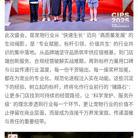
此次盛会，是宠物行业从 “快速生长” 迈向 “高质量发展” 的
生动缩影，是 “专业赋能、标杆引领、价值共生” 的行业共
识的集中落地。从品牌端坚守品质筑牢供应链根基，到门店
端创新服务、合规经营破解实战难题，再到标杆力量用口碑
与公益传递行业温度，每一份干货输出、每一座奖杯加冕，
都在为宠业的专业化、规范化进程注入实在动能。这些沉淀
下的经验、树立起的标杆，终将化作行业前行的 “铺路石”：
让更多门店找到可持续的经营路径，让 “科学宠护、服务升
级” 的理念渗透到行业每一个环节，更让宠物行业的价值不
止停留在商业层面，而是成为连接千万养宠家庭、传递温暖
与责任的重要纽带。