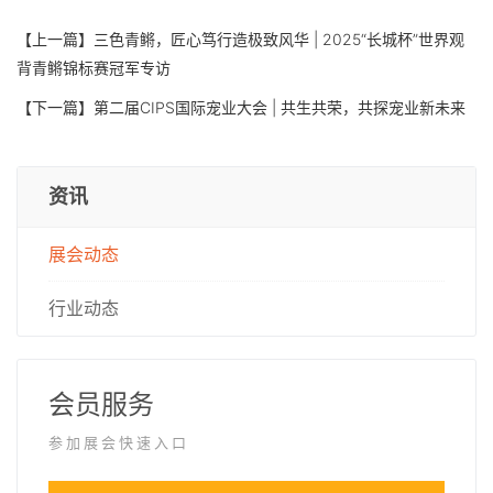
【上一篇】
三色青鳉，匠心笃行造极致风华 | 2025“长城杯”世界观
背青鳉锦标赛冠军专访
【下一篇】
第二届CIPS国际宠业大会 | 共生共荣，共探宠业新未来
资讯
展会动态
行业动态
会员服务
参加展会快速入口