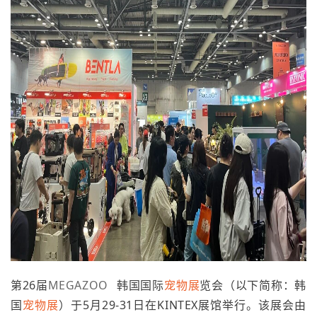
第26届
MEGAZOO
韩国国际
宠物展
览会（以下简称：韩
国
宠物展
）于5月29-31日在KINTEX展馆举行。该展会由