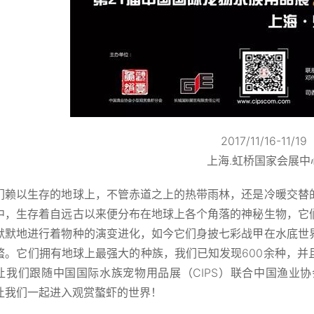
2017/11/16-11/19
上海.虹桥国家会展中
们赖以生存的地球上，不管赤道之上的热带雨林，还是冷暖交替
中，生存着自远古以来便分布在地球上各个角落的神秘生物，它
默默地进行着物种的演变进化，如今它们身披七彩战甲在水底世
螯。它们拥有地球上最强大的种族，我们已知发现600余种，并
让我们跟随中国国际水族宠物用品展（CIPS）联合中国渔业
让我们一起进入观赏螯虾的世界！