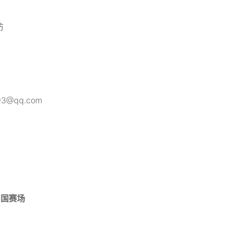
访
3@qq.com
中国赛场