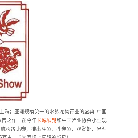
上海；亚洲规模第一的水族宠物行业的盛典-中国
的收官之作！在今年
长城展览
和中国渔业协会小型观
虾航母级比赛，推出斗鱼、孔雀鱼、观赏虾、异型
级赛事，成为赛场上闪耀的新星！