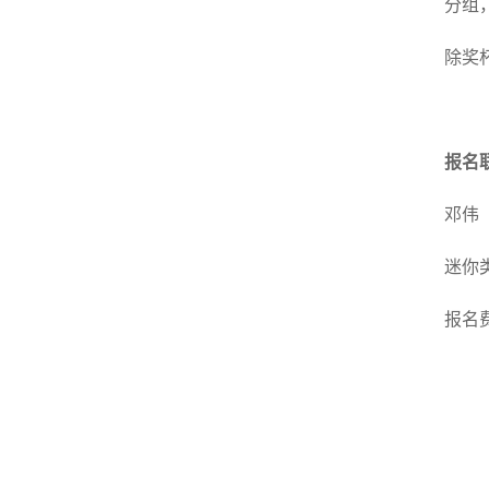
分组
除奖
报名
邓伟（
迷你
报名