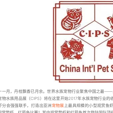
十一月，丹桂飘香已月余。世界水族宠物行业聚焦中国之最——
宠物水族用品展（CIPS）将在这里开始2017年水族宠物行业
虾分会强强联手，打造出亚洲
宠物展
上最具规模的小型观赏鱼
观赏螯虾、红箭鱼比赛！其中观赏螯虾和红箭鱼首次登陆国际顶