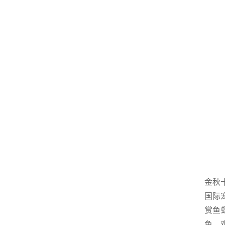
金秋
国际
赏鱼
鱼、