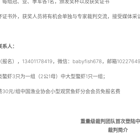
，每组冠、亚、季军各1名，颁发奖杯以及获奖证书
杯证书外，获奖人员将有机会单独与专家裁判交流，接受媒体采
联系人：
报名），13401178419，微信：babyfish678，邮箱10227649
类螯虾3只为一组（2公1母）中大型螯虾1只一组；
费30元/组中国渔业协会小型观赏鱼虾分会会员免报名费
重量级裁判团队首次登陆
裁判简介