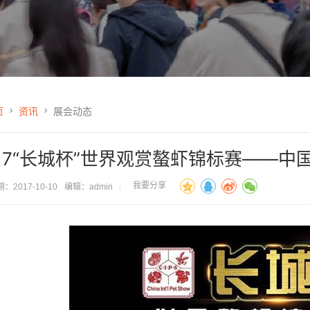
页
资讯
展会动态
017“长城杯”世界观赏螯虾锦标赛——
我要分享
：2017-10-10
编辑：admin