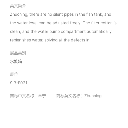
英文简介
Zhuoning, there are no silent pipes in the fish tank, and
the water level can be adjusted freely. The filter cotton is
clean, and the water pump compartment automatically
replenishes water, solving all the defects in
展品类别
水族箱
展位
9.3-E031
商标中文名称：卓宁 商标英文名称：Zhuoning