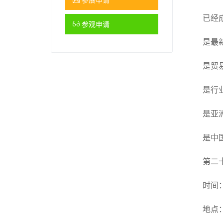
已经
参观申请
是最
是贸
是行
是亚
是中
第二
时间：
地点