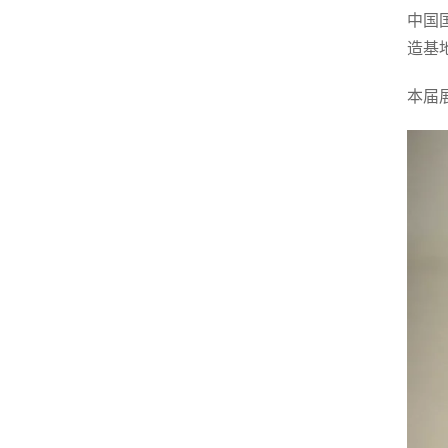
中国
造基
本届