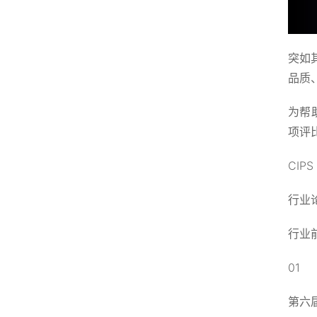
突如
品质
为帮
项评
CIP
行业
行业
01
第六