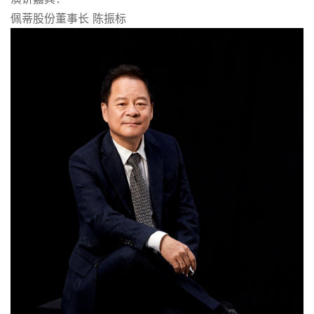
佩蒂股份董事长 陈振标