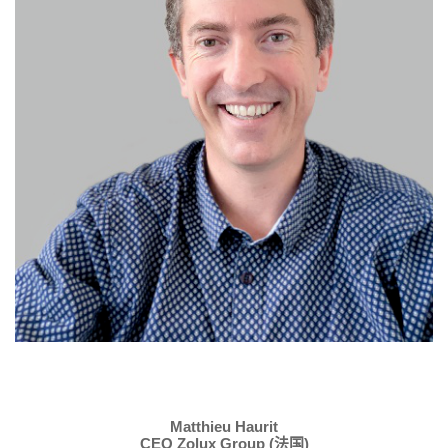
Matthieu Haurit
CEO Zolux Group (
)
法国