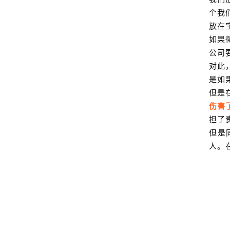
个我
放在
如果
公司
对此
是如
但是
伤害
担了
但是
人。