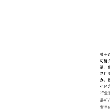
关于
可能
端，
然后
办，
小区
行业
最新
贸易