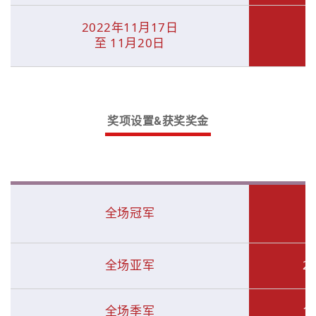
2022年11⽉17⽇
⾄ 11⽉20⽇
奖项设置&获奖奖金
_
全场冠军
全场亚军
2
全场季军
1