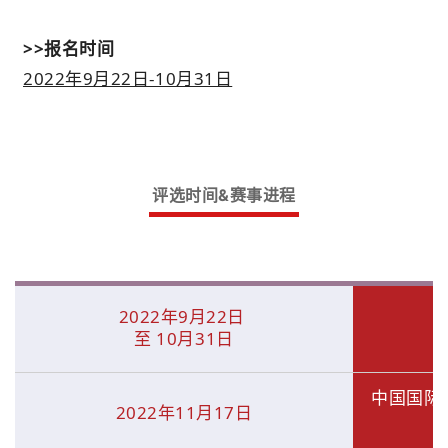
>>报名时间
2022年9月22日-10月31日
评选时间&赛事进程
_
2022年9⽉22⽇
⾄ 10⽉31⽇
中国国际
2022年11⽉17⽇