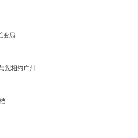
道变局
赛与您相约广州
定档