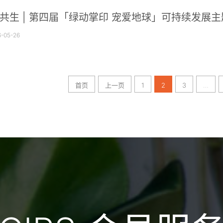
共生 | 第四届「绿动掌印 宠爱地球」可持续发展
-05-26
首页
上一页
1
2
3
…