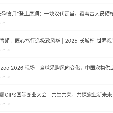
天狗食月”登上屋顶：一块汉代瓦当，藏着古人最硬核
-06-01
青鳉，匠心笃行造极致风华 | 2025“长城杯”世
-05-29
terzoo 2026 现场 | 全球采购风向变化，中国宠
-05-28
届CIPS国际宠业大会 | 共生共荣，共探宠业新未来
-05-28