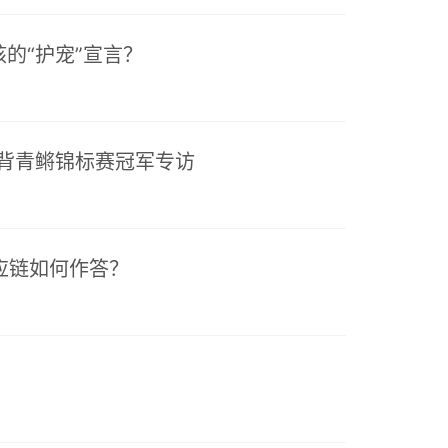
的“护宠”宣言？
界观背青鳉锦标赛冠军专访
物供应链如何作答？