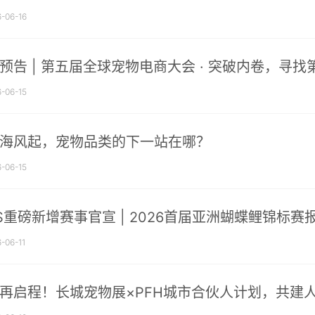
-06-16
预告 | 第五届全球宠物电商大会 · 突破内卷，寻
-06-15
海风起，宠物品类的下一站在哪？
-06-15
PS重磅新增赛事官宣 | 2026首届亚洲蝴蝶鲤锦标
-06-11
再启程！长城宠物展×PFH城市合伙人计划，共建