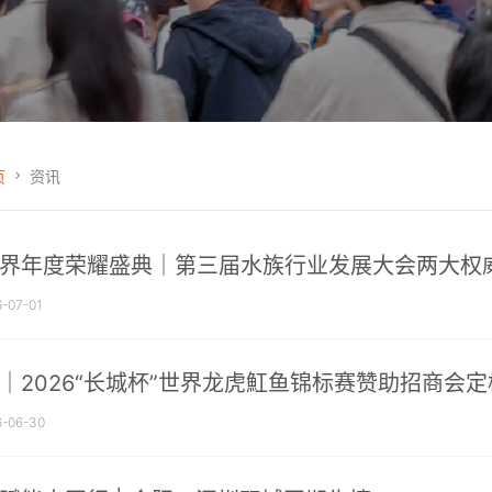
页
资讯
界年度荣耀盛典｜第三届水族行业发展大会两大权
-07-01
｜2026“长城杯”世界龙虎魟鱼锦标赛赞助招商会
-06-30